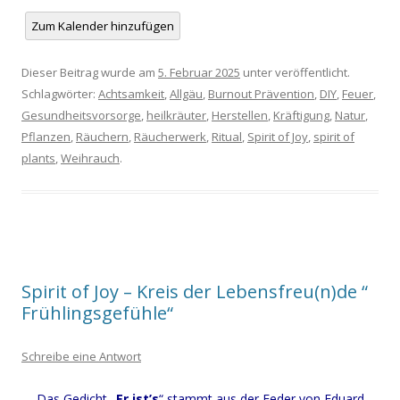
Zum Kalender hinzufügen
Dieser Beitrag wurde am
5. Februar 2025
unter veröffentlicht.
Schlagwörter:
Achtsamkeit
,
Allgäu
,
Burnout Prävention
,
DIY
,
Feuer
,
Gesundheitsvorsorge
,
heilkräuter
,
Herstellen
,
Kräftigung
,
Natur
,
Pflanzen
,
Räuchern
,
Räucherwerk
,
Ritual
,
Spirit of Joy
,
spirit of
plants
,
Weihrauch
.
Spirit of Joy – Kreis der Lebensfreu(n)de “
Frühlingsgefühle“
Schreibe eine Antwort
Das Gedicht „
Er ist’s
“ stammt aus der Feder von
Eduard