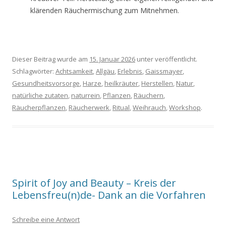
klärenden Räuchermischung zum Mitnehmen.
Dieser Beitrag wurde am
15. Januar 2026
unter veröffentlicht.
Schlagwörter:
Achtsamkeit
,
Allgäu
,
Erlebnis
,
Gaissmayer
,
Gesundheitsvorsorge
,
Harze
,
heilkräuter
,
Herstellen
,
Natur
,
natürliche zutaten
,
naturrein
,
Pflanzen
,
Räuchern
,
Räucherpflanzen
,
Räucherwerk
,
Ritual
,
Weihrauch
,
Workshop
.
Spirit of Joy and Beauty – Kreis der
Lebensfreu(n)de- Dank an die Vorfahren
Schreibe eine Antwort