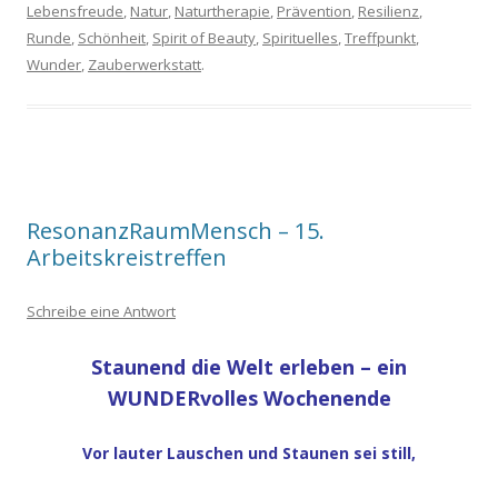
Lebensfreude
,
Natur
,
Naturtherapie
,
Prävention
,
Resilienz
,
Runde
,
Schönheit
,
Spirit of Beauty
,
Spirituelles
,
Treffpunkt
,
Wunder
,
Zauberwerkstatt
.
ResonanzRaumMensch – 15.
Arbeitskreistreffen
Schreibe eine Antwort
Staunend die Welt erleben – ein
WUNDERvolles Wochenende
Vor lauter Lauschen und Staunen sei still,