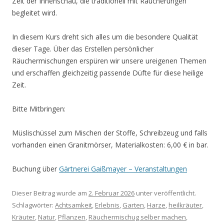
Zeit der Innenschau, die traditionell mit Räucherungen
begleitet wird.
In diesem Kurs dreht sich alles um die besondere Qualität
dieser Tage. Über das Erstellen persönlicher
Räuchermischungen erspüren wir unsere ureigenen Themen
und erschaffen gleichzeitig passende Düfte für diese heilige
Zeit.
Bitte Mitbringen:
Müslischüssel zum Mischen der Stoffe, Schreibzeug und falls
vorhanden einen Granitmörser, Materialkosten: 6,00 € in bar.
Buchung über
Gärtnerei Gaißmayer – Veranstaltungen
Dieser Beitrag wurde am
2. Februar 2026
unter veröffentlicht.
Schlagwörter:
Achtsamkeit
,
Erlebnis
,
Garten
,
Harze
,
heilkräuter
,
Kräuter
,
Natur
,
Pflanzen
,
Räuchermischug selber machen
,