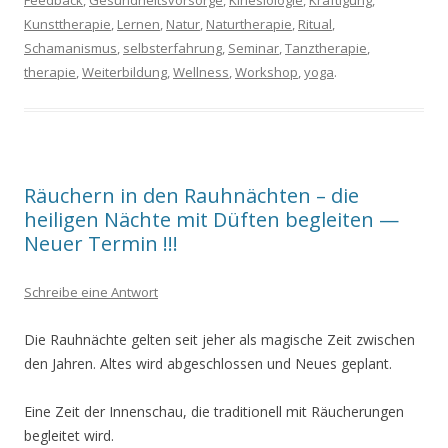
Feedback
,
Gesundheitsvorsorge
,
Kinesiologie
,
Kräftigung
,
Kunsttherapie
,
Lernen
,
Natur
,
Naturtherapie
,
Ritual
,
Schamanismus
,
selbsterfahrung
,
Seminar
,
Tanztherapie
,
therapie
,
Weiterbildung
,
Wellness
,
Workshop
,
yoga
.
Räuchern in den Rauhnächten – die
heiligen Nächte mit Düften begleiten —
Neuer Termin !!!
Schreibe eine Antwort
Die Rauhnächte gelten seit jeher als magische Zeit zwischen
den Jahren. Altes wird abgeschlossen und Neues geplant.
Eine Zeit der Innenschau, die traditionell mit Räucherungen
begleitet wird.