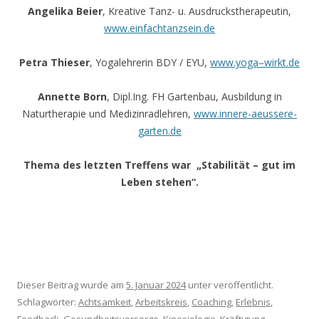
Angelika Beier
, Kreative Tanz- u. Ausdruckstherapeutin,
www.einfachtanzsein.de
Petra Thieser
, Yogalehrerin BDY / EYU,
www.yoga
–
wirkt.de
Annette Born
, Dipl.Ing. FH Gartenbau, Ausbildung in
Naturtherapie und Medizinradlehren,
www.innere-aeussere-
garten.de
Thema des letzten Treffens war „Stabilität – gut im
Leben stehen“.
Dieser Beitrag wurde am
5. Januar 2024
unter veröffentlicht.
Schlagwörter:
Achtsamkeit
,
Arbeitskreis
,
Coaching
,
Erlebnis
,