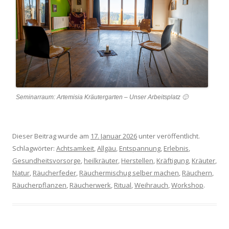
Seminarraum: Artemisia Kräutergarten – Unser Arbeitsplatz 🙂
Dieser Beitrag wurde am
17. Januar 2026
unter veröffentlicht.
Schlagwörter:
Achtsamkeit
,
Allgäu
,
Entspannung
,
Erlebnis
,
Gesundheitsvorsorge
,
heilkräuter
,
Herstellen
,
Kräftigung
,
Kräuter
,
Natur
,
Räucherfeder
,
Räuchermischug selber machen
,
Räuchern
,
Räucherpflanzen
,
Räucherwerk
,
Ritual
,
Weihrauch
,
Workshop
.