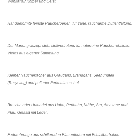
Wohltat für Körper und Geist.
Handgeformte feinste Räucherperlen, für zarte, raucharme Duftentfaltung.
Der Mariengraszopf steht stellvertretend für naturreine Räucherrohstoffe.
Vieles aus eigener Sammlung.
Kleiner Räucherfächer aus Graugans, Brandgans, Seehundfell
(Recycling) und polierter Perlmuttmuschel.
Brosche oder Hutnadel aus Huhn, Perlhuhn, Krähe, Ara, Amazone und
Pfau. Gefasst mit Leder.
Federohrringe aus schillernden Pfauenfedern mit Echtsilberhaken.