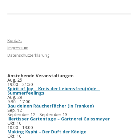
Kontakt
Impressum
Datenschutzerklärung
Anstehende Veranstaltungen
Aug.
25
19:00
-
21:30
Spirit of Joy – Kreis der Lebensfreu(n)de –
Summerfeelings
Aug.
29
9:30
-
17:00
Bau deinen Räucherfächer (in Franken)
Sep.
12
September 12
-
September 13
Illertisser Gartentage – Gärtnerei Gaissmayer
Okt.
10
10:00
-
13:00
Making Kyphi – Der Duft der Könige
Okt.
10