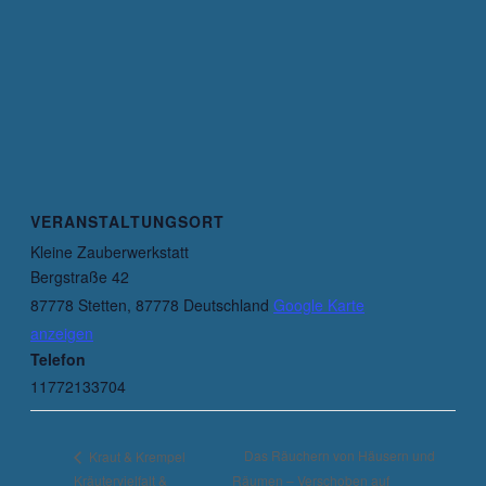
VERANSTALTUNGSORT
Kleine Zauberwerkstatt
Bergstraße 42
87778 Stetten
,
87778
Deutschland
Google Karte
anzeigen
Telefon
11772133704
Das Räuchern von Häusern und
Kraut & Krempel
Kräutervielfalt &
Räumen – Verschoben auf