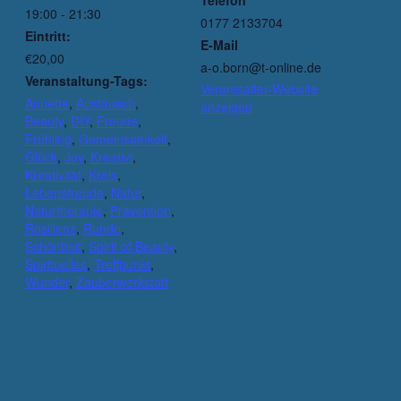
Telefon
19:00 - 21:30
0177 2133704
Eintritt:
E-Mail
€20,00
a-o.born@t-online.de
Veranstaltung-Tags:
Veranstalter-Website
Annette
,
Austausch
,
anzeigen
Beauty
,
DIY
,
Freude
,
Frühling
,
Gemeinsamkeit
,
Glück
,
Joy
,
Kreativi
,
Kreativität
,
Kreis
,
Lebensfreude
,
Natur
,
Naturtherapie
,
Prävention
,
Resilienz
,
Runde
,
Schönheit
,
Spirit of Beauty
,
Spirituelles
,
Treffpunkt
,
Wunder
,
Zauberwerkstatt