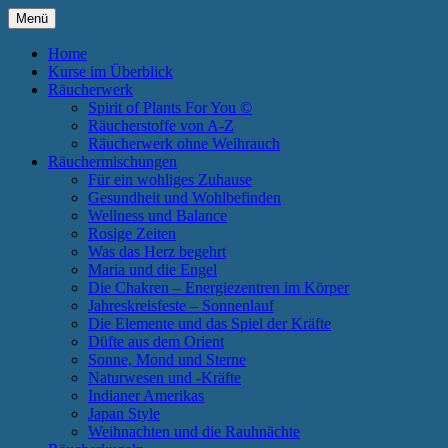
Zum
Menü
Inhalt
Annette Born
Spirit of Plants
springen
Home
Kurse im Überblick
Räucherwerk
Spirit of Plants For You ©
Räucherstoffe von A-Z
Räucherwerk ohne Weihrauch
Räuchermischungen
Für ein wohliges Zuhause
Gesundheit und Wohlbefinden
Wellness und Balance
Rosige Zeiten
Was das Herz begehrt
Maria und die Engel
Die Chakren – Energiezentren im Körper
Jahreskreisfeste – Sonnenlauf
Die Elemente und das Spiel der Kräfte
Düfte aus dem Orient
Sonne, Mond und Sterne
Naturwesen und -Kräfte
Indianer Amerikas
Japan Style
Weihnachten und die Rauhnächte