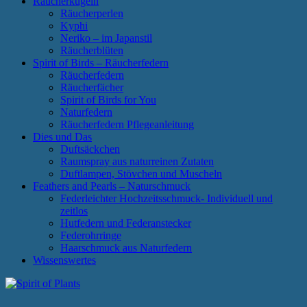
Räucherkugeln
Räucherperlen
Kyphi
Neriko – im Japanstil
Räucherblüten
Spirit of Birds – Räucherfedern
Räucherfedern
Räucherfächer
Spirit of Birds for You
Naturfedern
Räucherfedern Pflegeanleitung
Dies und Das
Duftsäckchen
Raumspray aus naturreinen Zutaten
Duftlampen, Stövchen und Muscheln
Feathers and Pearls – Naturschmuck
Federleichter Hochzeitsschmuck- Individuell und
zeitlos
Hutfedern und Federanstecker
Federohrringe
Haarschmuck aus Naturfedern
Wissenswertes