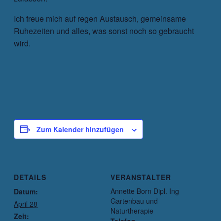
Ich freue mich auf regen Austausch, gemeinsame
Ruhezeiten und alles, was sonst noch so gebraucht
wird.
Zum Kalender hinzufügen
DETAILS
VERANSTALTER
Annette Born Dipl. Ing
Datum:
Gartenbau und
April 28
Naturtherapie
Zeit: