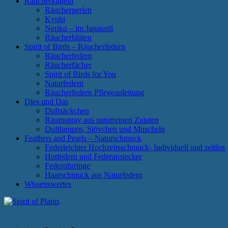
Räucherkugeln
Räucherperlen
Kyphi
Neriko – im Japanstil
Räucherblüten
Spirit of Birds – Räucherfedern
Räucherfedern
Räucherfächer
Spirit of Birds for You
Naturfedern
Räucherfedern Pflegeanleitung
Dies und Das
Duftsäckchen
Raumspray aus naturreinen Zutaten
Duftlampen, Stövchen und Muscheln
Feathers and Pearls – Naturschmuck
Federleichter Hochzeitsschmuck- Individuell und zeitlos
Hutfedern und Federanstecker
Federohrringe
Haarschmuck aus Naturfedern
Wissenswertes