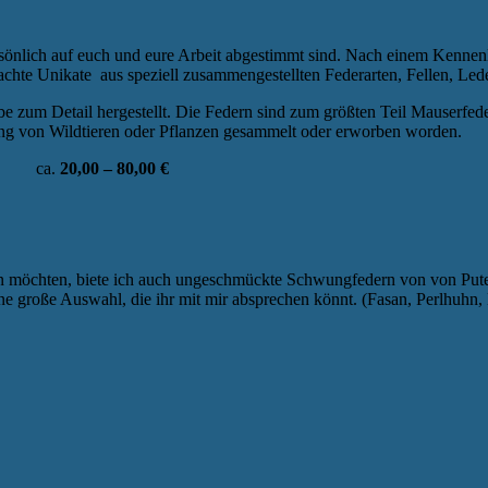
önlich auf euch und eure Arbeit abgestimmt sind. Nach einem Kennenl
te Unikate aus speziell zusammengestellten Federarten, Fellen, Leder
be zum Detail hergestellt. Die Federn sind zum größten Teil Mauserfe
ng von Wildtieren oder Pflanzen gesammelt oder erworben worden.
ien) ca.
20,00 – 80,00 €
hen möchten, biete ich auch ungeschmückte Schwungfedern von von Pute
ne große Auswahl, die ihr mit mir absprechen könnt. (Fasan, Perlhuhn