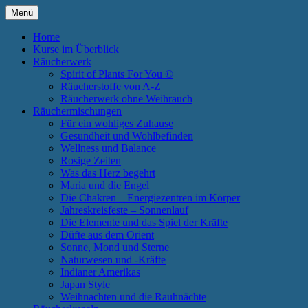
Zum
Menü
Inhalt
Annette Born
Spirit of Plants
springen
Home
Kurse im Überblick
Räucherwerk
Spirit of Plants For You ©
Räucherstoffe von A-Z
Räucherwerk ohne Weihrauch
Räuchermischungen
Für ein wohliges Zuhause
Gesundheit und Wohlbefinden
Wellness und Balance
Rosige Zeiten
Was das Herz begehrt
Maria und die Engel
Die Chakren – Energiezentren im Körper
Jahreskreisfeste – Sonnenlauf
Die Elemente und das Spiel der Kräfte
Düfte aus dem Orient
Sonne, Mond und Sterne
Naturwesen und -Kräfte
Indianer Amerikas
Japan Style
Weihnachten und die Rauhnächte