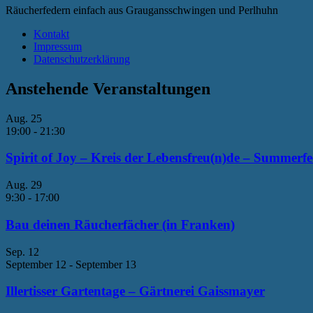
Räucherfedern einfach aus Graugansschwingen und Perlhuhn
Kontakt
Impressum
Datenschutzerklärung
Anstehende Veranstaltungen
Aug.
25
19:00
-
21:30
Spirit of Joy – Kreis der Lebensfreu(n)de – Summerfe
Aug.
29
9:30
-
17:00
Bau deinen Räucherfächer (in Franken)
Sep.
12
September 12
-
September 13
Illertisser Gartentage – Gärtnerei Gaissmayer