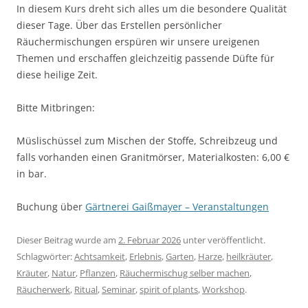
In diesem Kurs dreht sich alles um die besondere Qualität
dieser Tage. Über das Erstellen persönlicher
Räuchermischungen erspüren wir unsere ureigenen
Themen und erschaffen gleichzeitig passende Düfte für
diese heilige Zeit.
Bitte Mitbringen:
Müslischüssel zum Mischen der Stoffe, Schreibzeug und
falls vorhanden einen Granitmörser, Materialkosten: 6,00 €
in bar.
Buchung über
Gärtnerei Gaißmayer – Veranstaltungen
Dieser Beitrag wurde am
2. Februar 2026
unter veröffentlicht.
Schlagwörter:
Achtsamkeit
,
Erlebnis
,
Garten
,
Harze
,
heilkräuter
,
Kräuter
,
Natur
,
Pflanzen
,
Räuchermischug selber machen
,
Räucherwerk
,
Ritual
,
Seminar
,
spirit of plants
,
Workshop
.