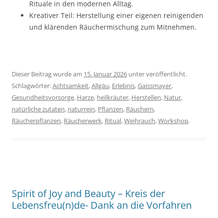
Rituale in den modernen Alltag.
Kreativer Teil: Herstellung einer eigenen reinigenden
und klärenden Räuchermischung zum Mitnehmen.
Dieser Beitrag wurde am
15. Januar 2026
unter veröffentlicht.
Schlagwörter:
Achtsamkeit
,
Allgäu
,
Erlebnis
,
Gaissmayer
,
Gesundheitsvorsorge
,
Harze
,
heilkräuter
,
Herstellen
,
Natur
,
natürliche zutaten
,
naturrein
,
Pflanzen
,
Räuchern
,
Räucherpflanzen
,
Räucherwerk
,
Ritual
,
Weihrauch
,
Workshop
.
Spirit of Joy and Beauty – Kreis der
Lebensfreu(n)de- Dank an die Vorfahren