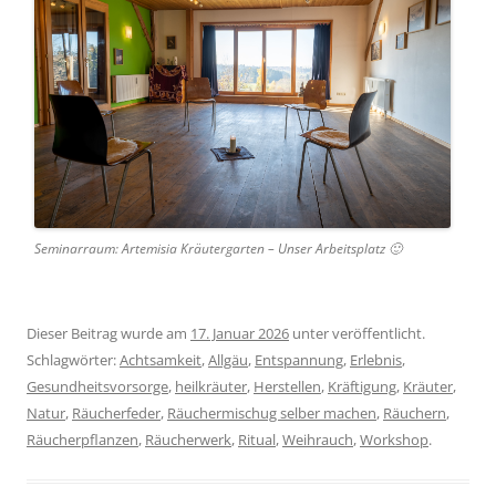
Seminarraum: Artemisia Kräutergarten – Unser Arbeitsplatz 🙂
Dieser Beitrag wurde am
17. Januar 2026
unter veröffentlicht.
Schlagwörter:
Achtsamkeit
,
Allgäu
,
Entspannung
,
Erlebnis
,
Gesundheitsvorsorge
,
heilkräuter
,
Herstellen
,
Kräftigung
,
Kräuter
,
Natur
,
Räucherfeder
,
Räuchermischug selber machen
,
Räuchern
,
Räucherpflanzen
,
Räucherwerk
,
Ritual
,
Weihrauch
,
Workshop
.