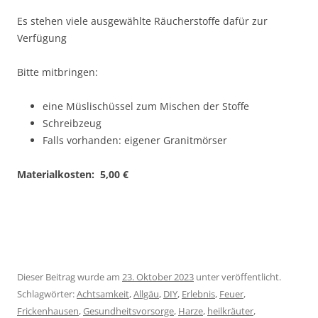
Es stehen viele ausgewählte Räucherstoffe dafür zur
Verfügung
Bitte mitbringen:
eine Müslischüssel zum Mischen der Stoffe
Schreibzeug
Falls vorhanden: eigener Granitmörser
Materialkosten: 5,00 €
Dieser Beitrag wurde am
23. Oktober 2023
unter veröffentlicht.
Schlagwörter:
Achtsamkeit
,
Allgäu
,
DIY
,
Erlebnis
,
Feuer
,
Frickenhausen
,
Gesundheitsvorsorge
,
Harze
,
heilkräuter
,