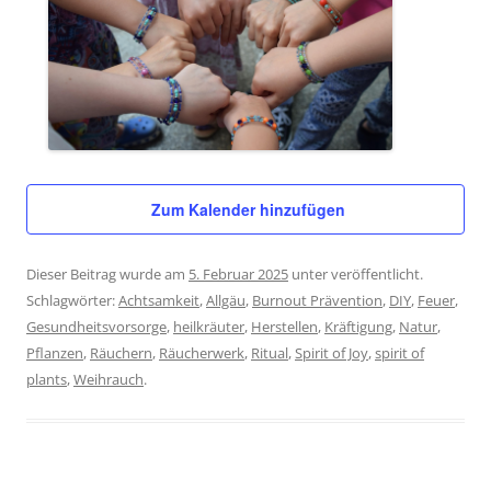
Zum Kalender hinzufügen
Dieser Beitrag wurde am
5. Februar 2025
unter veröffentlicht.
Schlagwörter:
Achtsamkeit
,
Allgäu
,
Burnout Prävention
,
DIY
,
Feuer
,
Gesundheitsvorsorge
,
heilkräuter
,
Herstellen
,
Kräftigung
,
Natur
,
Pflanzen
,
Räuchern
,
Räucherwerk
,
Ritual
,
Spirit of Joy
,
spirit of
plants
,
Weihrauch
.