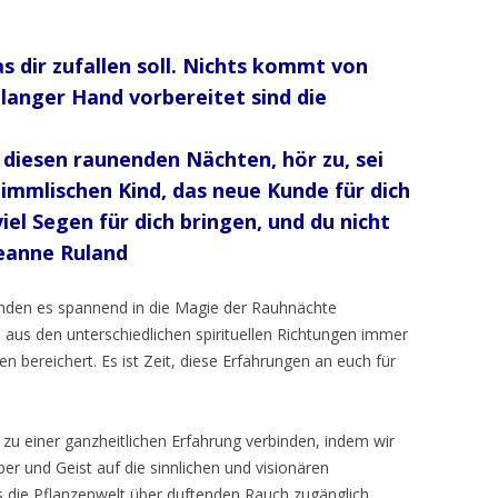
IM KÖRPER
JAHRESKREISFESTE –
as dir zufallen soll. Nichts kommt von
SONNENLAUF
 langer Hand vorbereitet sind die
DIE ELEMENTE UND DAS SPIEL
DER KRÄFTE
 diesen raunenden Nächten, hör zu, sei
immlischen Kind, das neue Kunde für dich
DÜFTE AUS DEM ORIENT
iel Segen für dich bringen, und du nicht
SONNE, MOND UND STERNE
Jeanne Ruland
NATURWESEN UND -KRÄFTE
inden es spannend in die Magie der Rauhnächte
aus den unterschiedlichen spirituellen Richtungen immer
INDIANER AMERIKAS
 bereichert. Es ist Zeit, diese Erfahrungen an euch für
JAPAN STYLE
WEIHNACHTEN UND DIE
u einer ganzheitlichen Erfahrung verbinden, indem wir
RAUHNÄCHTE
r und Geist auf die sinnlichen und visionären
s die Pflanzenwelt über duftenden Rauch zugänglich