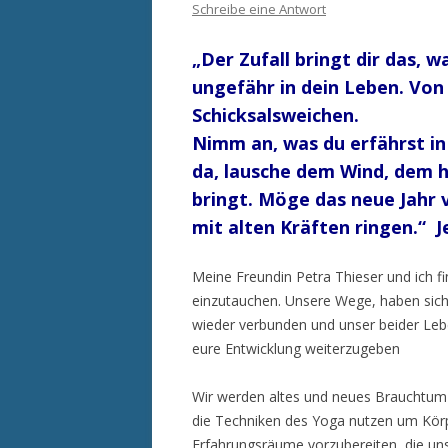
Schreibe eine Antwort
„Der Zufall bringt dir das, w
ungefähr in dein Leben. Von
Schicksalsweichen.
Nimm an, was du erfährst in
da, lausche dem Wind, dem h
bringt. Möge das neue Jahr v
mit alten Kräften ringen.“ 
Meine Freundin Petra Thieser und ich f
einzutauchen. Unsere Wege, haben sich 
wieder verbunden und unser beider Leben
eure Entwicklung weiterzugeben
Wir werden altes und neues Brauchtum z
die Techniken des Yoga nutzen um Körpe
Erfahrungsräume vorzubereiten, die un