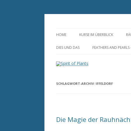
Zum
Inhalt
springen
Annette Born
Spirit of Plants
HOME
KURSE IM ÜBERBLICK
RÄ
S
DIES UND DAS
FEATHERS AND PEARLS
R
DUFTSÄCKCHEN
FEDERLEICHTER
HOCHZEITSSCHMUCK-
RAUMSPRAY AUS NATURREINEN
INDIVIDUELL UND ZEIT
ZUTATEN
SCHLAGWORT-ARCHIV:
IFFELDORF
HUTFEDERN UND
DUFTLAMPEN, STÖVCHEN UND
FEDERANSTECKER
MUSCHELN
FEDEROHRRINGE
HAARSCHMUCK AUS
Die Magie der Rauhnächt
NATURFEDERN