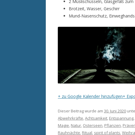
2 Müslischüsseln, Glasgefäß zum 
Brotzeit, Wasser, Geschirr
Mund-Nasenschutz, Einweghand
+ zu Google Kalender hinzufügen
+ Expo
Dieser Beitrag wurde am
30. Juni 2020
unte
Abwehrkräfte
,
Achtsamkeit
,
Entspannung
Magie
,
Natur
,
Osterseen
,
Pflanzen
,
Präven
Rauhnächte
,
Ritual
,
spirit of plants
,
Weihr