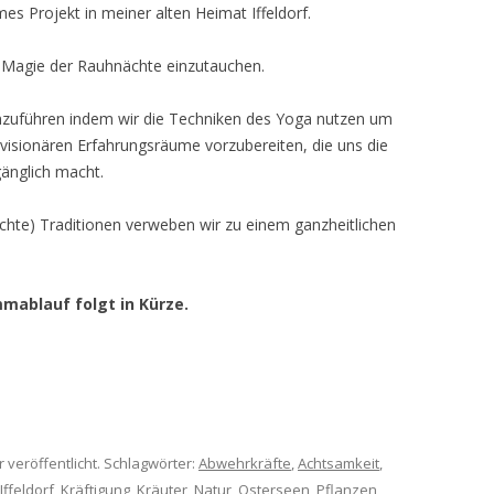
mes Projekt in meiner alten Heimat Iffeldorf.
e Magie der Rauhnächte einzutauchen.
uführen indem wir die Techniken des Yoga nutzen um
 visionären Erfahrungsräume vorzubereiten, die uns die
änglich macht.
chte) Traditionen verweben wir zu einem ganzheitlichen
mablauf folgt in Kürze.
 veröffentlicht. Schlagwörter:
Abwehrkräfte
,
Achtsamkeit
,
Iffeldorf
,
Kräftigung
,
Kräuter
,
Natur
,
Osterseen
,
Pflanzen
,