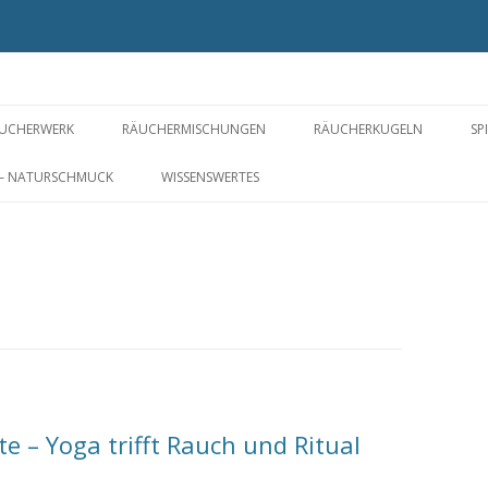
UCHERWERK
RÄUCHERMISCHUNGEN
RÄUCHERKUGELN
SP
PIRIT OF PLANTS FOR YOU ©
FÜR EIN WOHLIGES ZUHAUSE
RÄUCHERPERLEN
 – NATURSCHMUCK
WISSENSWERTES
ÄUCHERSTOFFE VON A-Z
GESUNDHEIT UND
KYPHI
WOHLBEFINDEN
RÄUCHERWERK OHNE
NERIKO – IM JAPANSTIL
S
LOS
WEIHRAUCH
WELLNESS UND BALANCE
RÄUCHERBLÜTEN
ROSIGE ZEITEN
WAS DAS HERZ BEGEHRT
MARIA UND DIE ENGEL
e – Yoga trifft Rauch und Ritual
DIE CHAKREN – ENERGIEZENTREN