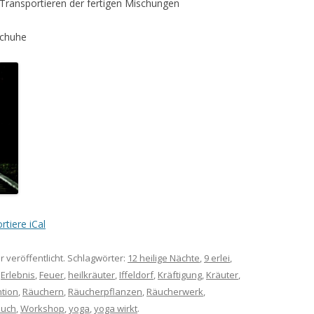
Transportieren der fertigen Mischungen
schuhe
rtiere iCal
r veröffentlicht. Schlagwörter:
12 heilige Nächte
,
9 erlei
,
,
Erlebnis
,
Feuer
,
heilkräuter
,
Iffeldorf
,
Kräftigung
,
Kräuter
,
tion
,
Räuchern
,
Räucherpflanzen
,
Räucherwerk
,
auch
,
Workshop
,
yoga
,
yoga wirkt
.