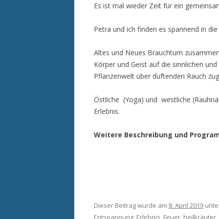
Es ist mal wieder Zeit für ein gemeinsa
Petra und ich finden es spannend in di
Altes und Neues Brauchtum zusammenz
Körper und Geist auf die sinnlichen und
Pflanzenwelt über duftenden Rauch zug
Östliche (Yoga) und westliche (Rauhnä
Erlebnis.
Weitere Beschreibung und Program
Dieser Beitrag wurde am
8. April 2019
unter
Entspannung
,
Erlebnis
,
Feuer
,
heilkräuter
,