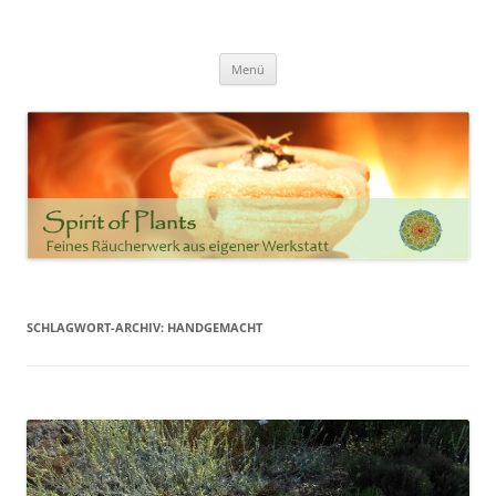
Zum
Inhalt
Spirit of Plants
springen
Annette Born
Menü
SCHLAGWORT-ARCHIV:
HANDGEMACHT