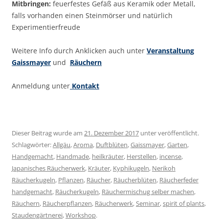
Mitbringen:
feuerfestes Gefäß aus Keramik oder Metall,
falls vorhanden einen Steinmörser und natürlich
Experimentierfreude
Weitere Info durch Anklicken auch unter
Veranstaltung
Gaissmayer
und
Räuchern
Anmeldung unter
Kontakt
Dieser Beitrag wurde am
21. Dezember 2017
unter veröffentlicht.
Schlagwörter:
Allgäu
,
Aroma
,
Duftblüten
,
Gaissmayer
,
Garten
,
Handgemacht
,
Handmade
,
heilkräuter
,
Herstellen
,
incense
,
Japanisches Räucherwerk
,
Kräuter
,
Kyphikugeln
,
Nerikoh
Räucherkugeln
,
Pflanzen
,
Räucher
,
Räucherblüten
,
Räucherfeder
handgemacht
,
Räucherkugeln
,
Räuchermischug selber machen
,
Räuchern
,
Räucherpflanzen
,
Räucherwerk
,
Seminar
,
spirit of plants
,
Staudengärtnerei
,
Workshop
.