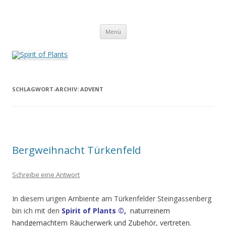
Zum
Inhalt
Spirit of Plants
springen
Annette Born
Menü
SCHLAGWORT-ARCHIV:
ADVENT
Bergweihnacht Türkenfeld
Schreibe eine Antwort
In diesem urigen Ambiente am Türkenfelder Steingassenberg
bin ich mit den
Spirit of Plants ©,
naturreinem
handgemachtem Räucherwerk und Zubehör, vertreten.