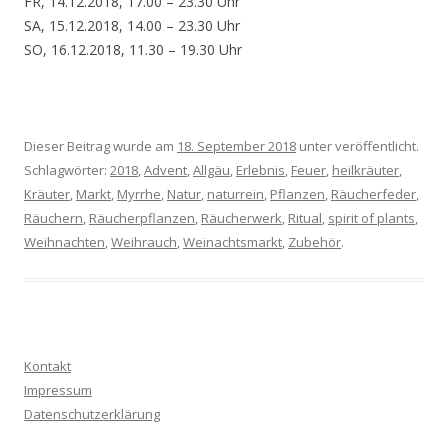
FR, 14.12.2018, 17.00 – 23.30 Uhr
SA, 15.12.2018, 14.00 – 23.30 Uhr
SO, 16.12.2018, 11.30 – 19.30 Uhr
Dieser Beitrag wurde am
18. September 2018
unter veröffentlicht.
Schlagwörter:
2018
,
Advent
,
Allgäu
,
Erlebnis
,
Feuer
,
heilkräuter
,
Kräuter
,
Markt
,
Myrrhe
,
Natur
,
naturrein
,
Pflanzen
,
Räucherfeder
,
Räuchern
,
Räucherpflanzen
,
Räucherwerk
,
Ritual
,
spirit of plants
,
Weihnachten
,
Weihrauch
,
Weinachtsmarkt
,
Zubehör
.
Kontakt
Impressum
Datenschutzerklärung