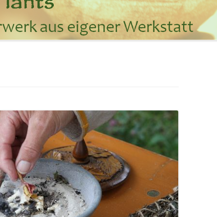
IM KÖRPER
JAHRESKREISFESTE – SONNENLAUF
DIE ELEMENTE UND DAS SPIEL DER
KRÄFTE
DÜFTE AUS DEM ORIENT
SONNE, MOND UND STERNE
NATURWESEN UND -KRÄFTE
INDIANER AMERIKAS
JAPAN STYLE
WEIHNACHTEN UND DIE
RAUHNÄCHTE