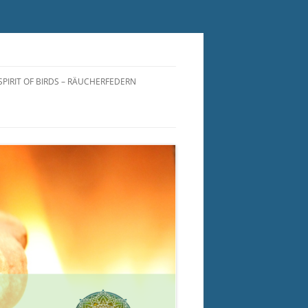
SPIRIT OF BIRDS – RÄUCHERFEDERN
RÄUCHERFEDERN
RÄUCHERFÄCHER
SPIRIT OF BIRDS FOR YOU
NATURFEDERN
RÄUCHERFEDERN
PFLEGEANLEITUNG