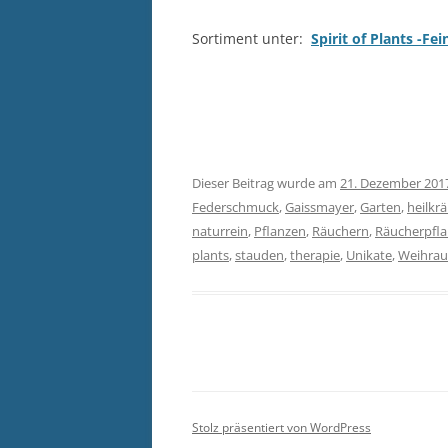
Sortiment unter:
Spirit of Plants -F
Dieser Beitrag wurde am
21. Dezember 201
Federschmuck
,
Gaissmayer
,
Garten
,
heilkr
naturrein
,
Pflanzen
,
Räuchern
,
Räucherpfl
plants
,
stauden
,
therapie
,
Unikate
,
Weihrau
Stolz präsentiert von WordPress