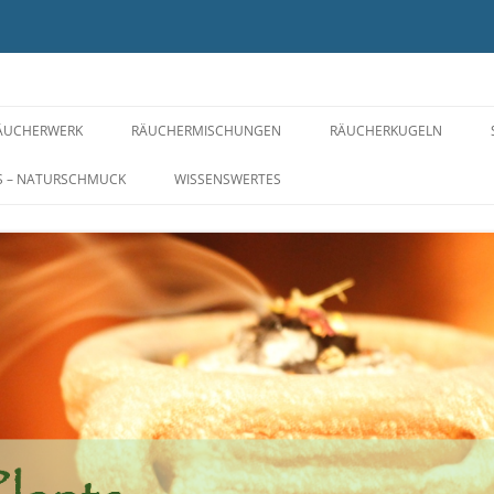
ÄUCHERWERK
RÄUCHERMISCHUNGEN
RÄUCHERKUGELN
SPIRIT OF PLANTS FOR YOU ©
FÜR EIN WOHLIGES ZUHAUSE
RÄUCHERPERLEN
S – NATURSCHMUCK
WISSENSWERTES
RÄUCHERSTOFFE VON A-Z
GESUNDHEIT UND
KYPHI
WOHLBEFINDEN
RÄUCHERWERK OHNE
NERIKO – IM JAPANSTIL
TLOS
WEIHRAUCH
WELLNESS UND BALANCE
RÄUCHERBLÜTEN
ROSIGE ZEITEN
WAS DAS HERZ BEGEHRT
MARIA UND DIE ENGEL
DIE CHAKREN – ENERGIEZENTREN