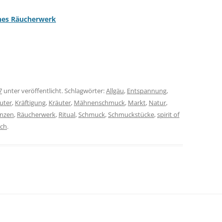
eines Räucherwerk
7
unter veröffentlicht. Schlagwörter:
Allgäu
,
Entspannung
,
äuter
,
Kräftigung
,
Kräuter
,
Mähnenschmuck
,
Markt
,
Natur
,
anzen
,
Räucherwerk
,
Ritual
,
Schmuck
,
Schmuckstücke
,
spirit of
ch
.