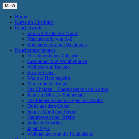
Zum
Menü
Inhalt
Annette Born
Spirit of Plants
springen
Home
Kurse im Überblick
Räucherwerk
Spirit of Plants For You ©
Räucherstoffe von A-Z
Räucherwerk ohne Weihrauch
Räuchermischungen
Für ein wohliges Zuhause
Gesundheit und Wohlbefinden
Wellness und Balance
Rosige Zeiten
Was das Herz begehrt
Maria und die Engel
Die Chakren – Energiezentren im Körper
Jahreskreisfeste – Sonnenlauf
Die Elemente und das Spiel der Kräfte
Düfte aus dem Orient
Sonne, Mond und Sterne
Naturwesen und -Kräfte
Indianer Amerikas
Japan Style
Weihnachten und die Rauhnächte