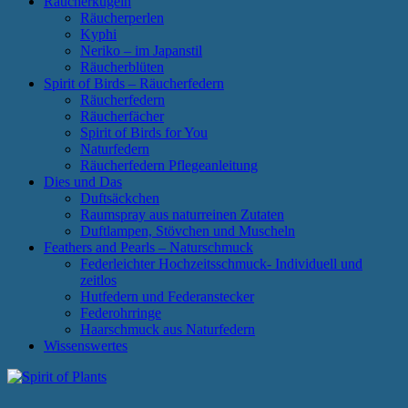
Räucherkugeln
Räucherperlen
Kyphi
Neriko – im Japanstil
Räucherblüten
Spirit of Birds – Räucherfedern
Räucherfedern
Räucherfächer
Spirit of Birds for You
Naturfedern
Räucherfedern Pflegeanleitung
Dies und Das
Duftsäckchen
Raumspray aus naturreinen Zutaten
Duftlampen, Stövchen und Muscheln
Feathers and Pearls – Naturschmuck
Federleichter Hochzeitsschmuck- Individuell und
zeitlos
Hutfedern und Federanstecker
Federohrringe
Haarschmuck aus Naturfedern
Wissenswertes