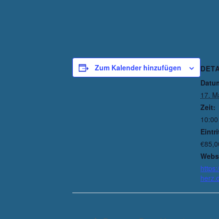
Zum Kalender hinzufügen
DETA
Datu
17. M
Zeit:
10:00
Eintri
€85,0
Websi
https:
herz.