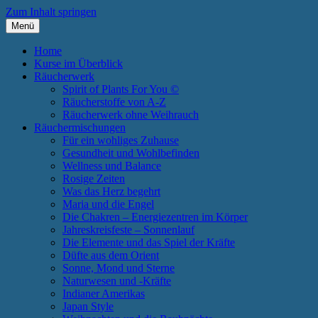
Zum Inhalt springen
Menü
Annette Born
Spirit of Plants
Home
Kurse im Überblick
Räucherwerk
Spirit of Plants For You ©
Räucherstoffe von A-Z
Räucherwerk ohne Weihrauch
Räuchermischungen
Für ein wohliges Zuhause
Gesundheit und Wohlbefinden
Wellness und Balance
Rosige Zeiten
Was das Herz begehrt
Maria und die Engel
Die Chakren – Energiezentren im Körper
Jahreskreisfeste – Sonnenlauf
Die Elemente und das Spiel der Kräfte
Düfte aus dem Orient
Sonne, Mond und Sterne
Naturwesen und -Kräfte
Indianer Amerikas
Japan Style