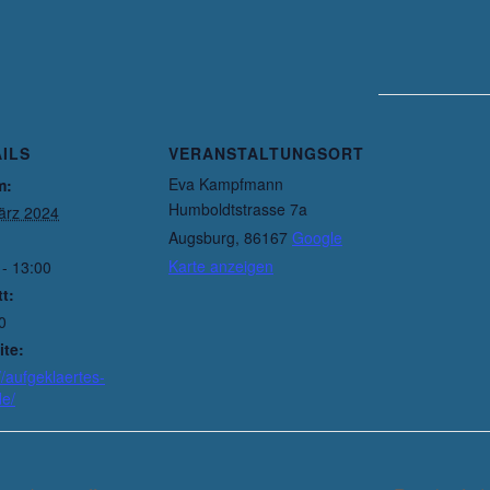
ILS
VERANSTALTUNGSORT
Eva Kampfmann
m:
Humboldtstrasse 7a
ärz 2024
Augsburg
,
86167
Google
Karte anzeigen
 - 13:00
tt:
0
te:
//aufgeklaertes-
de/