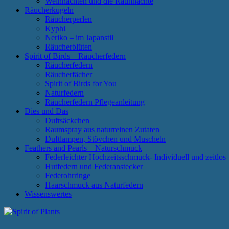
Weihnachten und die Rauhnächte
Räucherkugeln
Räucherperlen
Kyphi
Neriko – im Japanstil
Räucherblüten
Spirit of Birds – Räucherfedern
Räucherfedern
Räucherfächer
Spirit of Birds for You
Naturfedern
Räucherfedern Pflegeanleitung
Dies und Das
Duftsäckchen
Raumspray aus naturreinen Zutaten
Duftlampen, Stövchen und Muscheln
Feathers and Pearls – Naturschmuck
Federleichter Hochzeitsschmuck- Individuell und zeitlos
Hutfedern und Federanstecker
Federohrringe
Haarschmuck aus Naturfedern
Wissenswertes