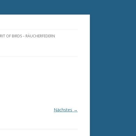
IRIT OF BIRDS – RÄUCHERFEDERN
RÄUCHERFEDERN
RÄUCHERFÄCHER
PIRIT OF BIRDS FOR YOU
NATURFEDERN
RÄUCHERFEDERN
PFLEGEANLEITUNG
Nächstes →