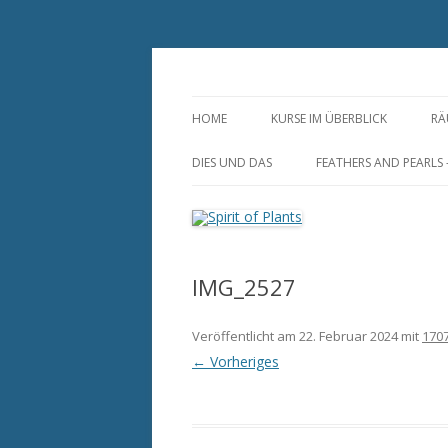
Zum
Inhalt
springen
Annette Born
Spirit of Plants
HOME
KURSE IM ÜBERBLICK
RÄ
S
DIES UND DAS
FEATHERS AND PEARLS
R
DUFTSÄCKCHEN
FEDERLEICHTER
HOCHZEITSSCHMUCK-
RAUMSPRAY AUS NATURREINEN
INDIVIDUELL UND ZEIT
ZUTATEN
IMG_2527
HUTFEDERN UND
DUFTLAMPEN, STÖVCHEN UND
FEDERANSTECKER
Veröffentlicht am
MUSCHELN
22. Februar 2024
mit
1707
FEDEROHRRINGE
← Vorheriges
HAARSCHMUCK AUS
NATURFEDERN