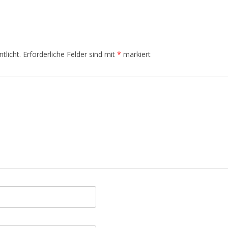
IM KÖRPER
JAHRESKREISFESTE –
SONNENLAUF
tlicht.
Erforderliche Felder sind mit
*
markiert
DIE ELEMENTE UND DAS SPIEL
DER KRÄFTE
DÜFTE AUS DEM ORIENT
SONNE, MOND UND STERNE
NATURWESEN UND -KRÄFTE
INDIANER AMERIKAS
JAPAN STYLE
WEIHNACHTEN UND DIE
RAUHNÄCHTE