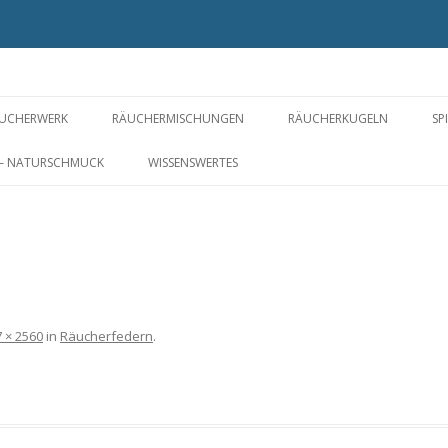
UCHERWERK
RÄUCHERMISCHUNGEN
RÄUCHERKUGELN
SP
PIRIT OF PLANTS FOR YOU ©
FÜR EIN WOHLIGES ZUHAUSE
RÄUCHERPERLEN
 – NATURSCHMUCK
WISSENSWERTES
ÄUCHERSTOFFE VON A-Z
GESUNDHEIT UND
KYPHI
WOHLBEFINDEN
RÄUCHERWERK OHNE
NERIKO – IM JAPANSTIL
S
LOS
WEIHRAUCH
WELLNESS UND BALANCE
RÄUCHERBLÜTEN
ROSIGE ZEITEN
 × 2560
in
Räucherfedern
.
WAS DAS HERZ BEGEHRT
MARIA UND DIE ENGEL
DIE CHAKREN – ENERGIEZENTREN