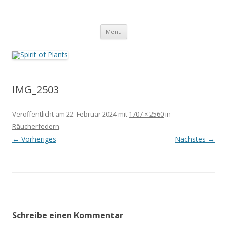
Zum
Inhalt
Spirit of Plants
springen
Annette Born
Menü
IMG_2503
Veröffentlicht am
22. Februar 2024
mit
1707 × 2560
in
Räucherfedern
.
← Vorheriges
Nächstes →
Schreibe einen Kommentar