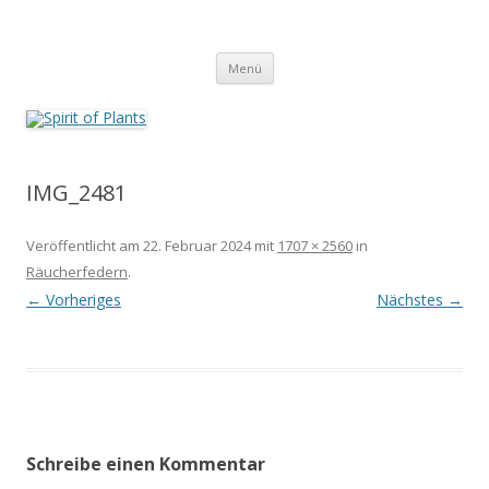
Zum
Inhalt
Spirit of Plants
springen
Annette Born
Menü
IMG_2481
Veröffentlicht am
22. Februar 2024
mit
1707 × 2560
in
Räucherfedern
.
← Vorheriges
Nächstes →
Schreibe einen Kommentar