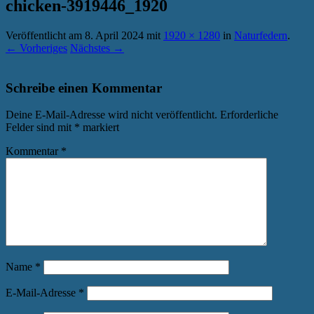
chicken-3919446_1920
Veröffentlicht am
8. April 2024
mit
1920 × 1280
in
Naturfedern
.
← Vorheriges
Nächstes →
Schreibe einen Kommentar
Deine E-Mail-Adresse wird nicht veröffentlicht.
Erforderliche
Felder sind mit
*
markiert
Kommentar
*
Name
*
E-Mail-Adresse
*