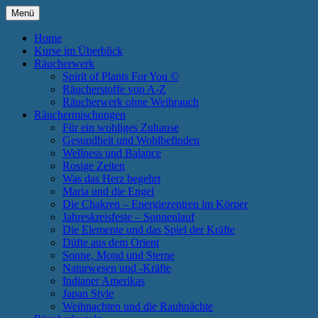
Zum
Menü
Inhalt
Annette Born
Spirit of Plants
springen
Home
Kurse im Überblick
Räucherwerk
Spirit of Plants For You ©
Räucherstoffe von A-Z
Räucherwerk ohne Weihrauch
Räuchermischungen
Für ein wohliges Zuhause
Gesundheit und Wohlbefinden
Wellness und Balance
Rosige Zeiten
Was das Herz begehrt
Maria und die Engel
Die Chakren – Energiezentren im Körper
Jahreskreisfeste – Sonnenlauf
Die Elemente und das Spiel der Kräfte
Düfte aus dem Orient
Sonne, Mond und Sterne
Naturwesen und -Kräfte
Indianer Amerikas
Japan Style
Weihnachten und die Rauhnächte