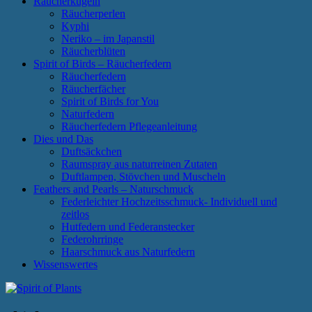
Räucherkugeln
Räucherperlen
Kyphi
Neriko – im Japanstil
Räucherblüten
Spirit of Birds – Räucherfedern
Räucherfedern
Räucherfächer
Spirit of Birds for You
Naturfedern
Räucherfedern Pflegeanleitung
Dies und Das
Duftsäckchen
Raumspray aus naturreinen Zutaten
Duftlampen, Stövchen und Muscheln
Feathers and Pearls – Naturschmuck
Federleichter Hochzeitsschmuck- Individuell und
zeitlos
Hutfedern und Federanstecker
Federohrringe
Haarschmuck aus Naturfedern
Wissenswertes