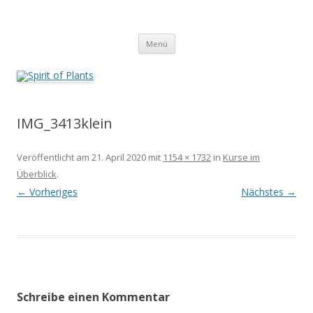
Zum
Inhalt
Spirit of Plants
springen
Annette Born
Menü
IMG_3413klein
Veröffentlicht am
21. April 2020
mit
1154 × 1732
in
Kurse im
Überblick
.
← Vorheriges
Nächstes →
Schreibe einen Kommentar