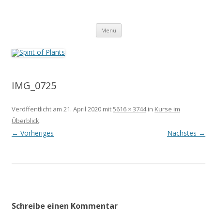
Zum
Inhalt
Spirit of Plants
springen
Annette Born
Menü
IMG_0725
Veröffentlicht am
21. April 2020
mit
5616 × 3744
in
Kurse im
Überblick
.
← Vorheriges
Nächstes →
Schreibe einen Kommentar