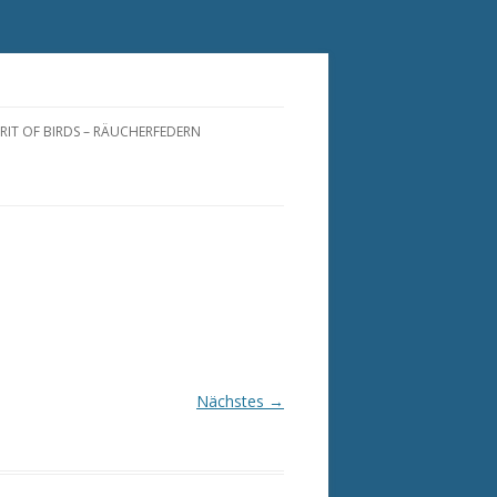
IRIT OF BIRDS – RÄUCHERFEDERN
RÄUCHERFEDERN
RÄUCHERFÄCHER
PIRIT OF BIRDS FOR YOU
NATURFEDERN
RÄUCHERFEDERN
PFLEGEANLEITUNG
Nächstes →