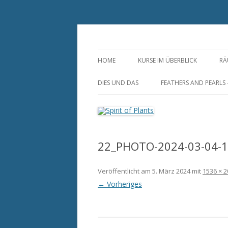
Zum
Inhalt
springen
Annette Born
Spirit of Plants
HOME
KURSE IM ÜBERBLICK
RÄ
S
DIES UND DAS
FEATHERS AND PEARLS
R
DUFTSÄCKCHEN
FEDERLEICHTER
HOCHZEITSSCHMUCK-
RAUMSPRAY AUS NATURREINEN
INDIVIDUELL UND ZEIT
ZUTATEN
22_PHOTO-2024-03-04-1
HUTFEDERN UND
DUFTLAMPEN, STÖVCHEN UND
FEDERANSTECKER
Veröffentlicht am
MUSCHELN
5. März 2024
mit
1536 × 
FEDEROHRRINGE
← Vorheriges
HAARSCHMUCK AUS
NATURFEDERN