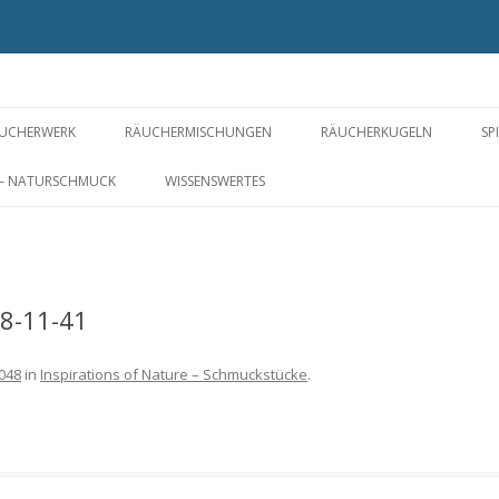
UCHERWERK
RÄUCHERMISCHUNGEN
RÄUCHERKUGELN
SP
PIRIT OF PLANTS FOR YOU ©
FÜR EIN WOHLIGES ZUHAUSE
RÄUCHERPERLEN
 – NATURSCHMUCK
WISSENSWERTES
ÄUCHERSTOFFE VON A-Z
GESUNDHEIT UND
KYPHI
WOHLBEFINDEN
RÄUCHERWERK OHNE
NERIKO – IM JAPANSTIL
S
LOS
WEIHRAUCH
WELLNESS UND BALANCE
8-11-41
RÄUCHERBLÜTEN
ROSIGE ZEITEN
2048
in
Inspirations of Nature – Schmuckstücke
.
WAS DAS HERZ BEGEHRT
MARIA UND DIE ENGEL
DIE CHAKREN – ENERGIEZENTREN