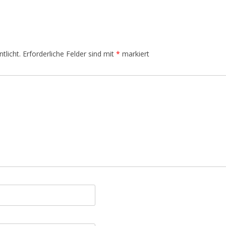
IM KÖRPER
JAHRESKREISFESTE –
SONNENLAUF
tlicht.
Erforderliche Felder sind mit
*
markiert
DIE ELEMENTE UND DAS SPIEL
DER KRÄFTE
DÜFTE AUS DEM ORIENT
SONNE, MOND UND STERNE
NATURWESEN UND -KRÄFTE
INDIANER AMERIKAS
JAPAN STYLE
WEIHNACHTEN UND DIE
RAUHNÄCHTE