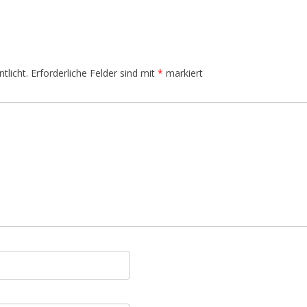
IM KÖRPER
JAHRESKREISFESTE –
SONNENLAUF
tlicht.
Erforderliche Felder sind mit
*
markiert
DIE ELEMENTE UND DAS SPIEL
DER KRÄFTE
DÜFTE AUS DEM ORIENT
SONNE, MOND UND STERNE
NATURWESEN UND -KRÄFTE
INDIANER AMERIKAS
JAPAN STYLE
WEIHNACHTEN UND DIE
RAUHNÄCHTE