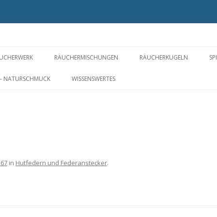
UCHERWERK
RÄUCHERMISCHUNGEN
RÄUCHERKUGELN
SP
PIRIT OF PLANTS FOR YOU ©
FÜR EIN WOHLIGES ZUHAUSE
RÄUCHERPERLEN
 – NATURSCHMUCK
WISSENSWERTES
ÄUCHERSTOFFE VON A-Z
GESUNDHEIT UND
KYPHI
WOHLBEFINDEN
RÄUCHERWERK OHNE
NERIKO – IM JAPANSTIL
S
LOS
WEIHRAUCH
WELLNESS UND BALANCE
RÄUCHERBLÜTEN
ROSIGE ZEITEN
567
in
Hutfedern und Federanstecker
.
WAS DAS HERZ BEGEHRT
MARIA UND DIE ENGEL
DIE CHAKREN – ENERGIEZENTREN