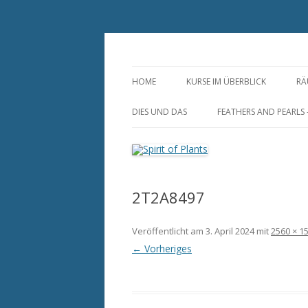
Zum
Inhalt
springen
Annette Born
Spirit of Plants
HOME
KURSE IM ÜBERBLICK
RÄ
S
DIES UND DAS
FEATHERS AND PEARLS
R
DUFTSÄCKCHEN
FEDERLEICHTER
HOCHZEITSSCHMUCK-
RAUMSPRAY AUS NATURREINEN
INDIVIDUELL UND ZEIT
ZUTATEN
2T2A8497
HUTFEDERN UND
DUFTLAMPEN, STÖVCHEN UND
FEDERANSTECKER
Veröffentlicht am
MUSCHELN
3. April 2024
mit
2560 × 1
FEDEROHRRINGE
← Vorheriges
HAARSCHMUCK AUS
NATURFEDERN