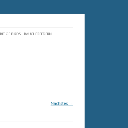
IRIT OF BIRDS – RÄUCHERFEDERN
RÄUCHERFEDERN
RÄUCHERFÄCHER
PIRIT OF BIRDS FOR YOU
NATURFEDERN
RÄUCHERFEDERN
PFLEGEANLEITUNG
Nächstes →