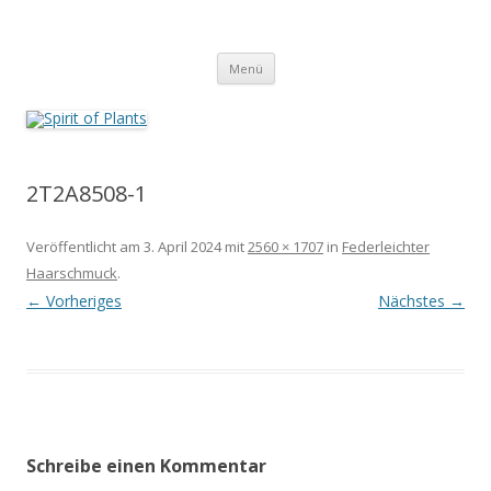
Zum
Inhalt
Spirit of Plants
springen
Annette Born
Menü
2T2A8508-1
Veröffentlicht am
3. April 2024
mit
2560 × 1707
in
Federleichter
Haarschmuck
.
← Vorheriges
Nächstes →
Schreibe einen Kommentar