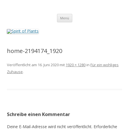
Zum
Inhalt
Spirit of Plants
springen
Annette Born
Menü
home-2194174_1920
Veröffentlicht am
16. Juni 2020
mit
1920 × 1280
in
Für ein wohliges
Zuhause
.
Schreibe einen Kommentar
Deine E-Mail-Adresse wird nicht veröffentlicht.
Erforderliche