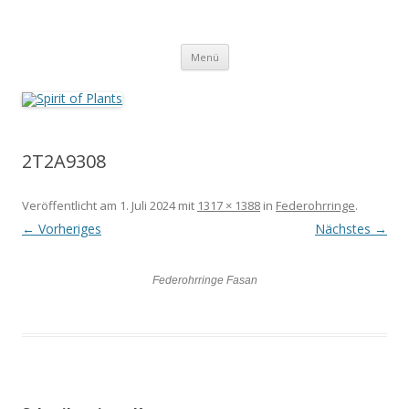
Zum
Inhalt
Spirit of Plants
springen
Annette Born
Menü
2T2A9308
Veröffentlicht am
1. Juli 2024
mit
1317 × 1388
in
Federohrringe
.
← Vorheriges
Nächstes →
Federohrringe Fasan