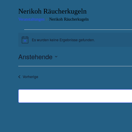
Nerikoh Räucherkugeln
Veranstaltungen
Nerikoh Räucherkugeln
Veranstaltungen
Es wurden keine Ergebnisse gefunden.
Hinweis
Anstehende
Datum
wählen.
Veranstaltungen
Vorherige