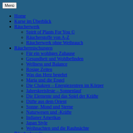
Zum
Menü
Inhalt
Annette Born
Spirit of Plants
springen
Home
Kurse im Überblick
Räucherwerk
Spirit of Plants For You ©
Räucherstoffe von A-Z
Räucherwerk ohne Weihrauch
Räuchermischungen
Für ein wohliges Zuhause
Gesundheit und Wohlbefinden
Wellness und Balance
Rosige Zeiten
Was das Herz begehrt
Maria und die Engel
Die Chakren – Energiezentren im Körper
Jahreskreisfeste – Sonnenlauf
Die Elemente und das Spiel der Kräfte
Düfte aus dem Orient
Sonne, Mond und Sterne
Naturwesen und -Kräfte
Indianer Amerikas
Japan Style
Weihnachten und die Rauhnächte