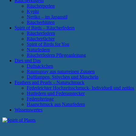
Räucherkugeln
Räucherperlen
Kyphi
Neriko – im Japanstil
Räucherblüten
Spirit of Birds – Räucherfedern
Räucherfedern
Räucherfächer
Spirit of Birds for You
Naturfedern
Räucherfedern Pflegeanleitung
Dies und Das
Duftsäckchen
Raumspray aus naturreinen Zutaten
Duftlampen, Stövchen und Muscheln
Feathers and Pearls – Naturschmuck
Federleichter Hochzeitsschmuck- Individuell und zeitlos
Hutfedern und Federanstecker
Federohrringe
Haarschmuck aus Naturfedern
Wissenswertes