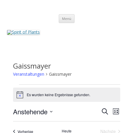
Zum
Inhalt
Spirit of Plants
springen
Annette Born
Menü
Gaissmayer
Veranstaltungen
Gaissmayer
Veranstaltungen
Es wurden keine Ergebnisse gefunden.
Hinweis
Veranstaltungen
Veransta
Anstehende
Suche
Suche
Ansichte
Liste
und
Navigati
Datum
Ansichten,
wählen.
Navigation
Heute
Nächste
Veranstaltungen
Vorherige