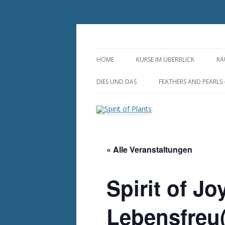
Zum
Inhalt
springen
Annette Born
Spirit of Plants
HOME
KURSE IM ÜBERBLICK
RÄ
S
DIES UND DAS
FEATHERS AND PEARLS
R
DUFTSÄCKCHEN
FEDERLEICHTER
HOCHZEITSSCHMUCK-
RAUMSPRAY AUS NATURREINEN
INDIVIDUELL UND ZEIT
ZUTATEN
« Alle Veranstaltungen
HUTFEDERN UND
DUFTLAMPEN, STÖVCHEN UND
FEDERANSTECKER
MUSCHELN
Spirit of J
FEDEROHRRINGE
HAARSCHMUCK AUS
Lebensfreu
NATURFEDERN