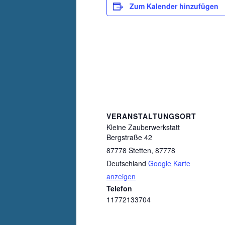
Zum Kalender hinzufügen
VERANSTALTUNGSORT
Kleine Zauberwerkstatt
Bergstraße 42
87778 Stetten
,
87778
Deutschland
Google Karte
anzeigen
Telefon
11772133704