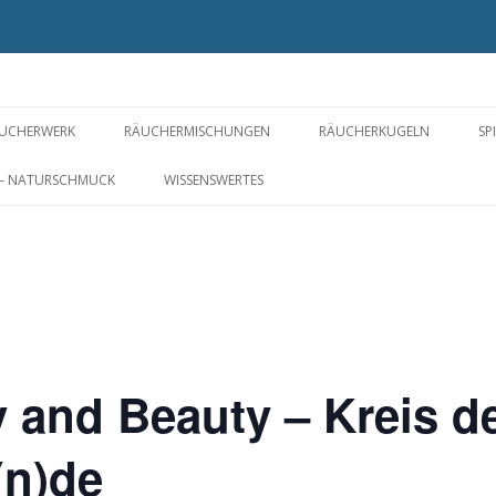
UCHERWERK
RÄUCHERMISCHUNGEN
RÄUCHERKUGELN
SP
PIRIT OF PLANTS FOR YOU ©
FÜR EIN WOHLIGES ZUHAUSE
RÄUCHERPERLEN
 – NATURSCHMUCK
WISSENSWERTES
ÄUCHERSTOFFE VON A-Z
GESUNDHEIT UND
KYPHI
WOHLBEFINDEN
RÄUCHERWERK OHNE
NERIKO – IM JAPANSTIL
S
LOS
WEIHRAUCH
WELLNESS UND BALANCE
RÄUCHERBLÜTEN
ROSIGE ZEITEN
WAS DAS HERZ BEGEHRT
oy and Beauty – Kreis d
MARIA UND DIE ENGEL
(n)de
DIE CHAKREN – ENERGIEZENTREN