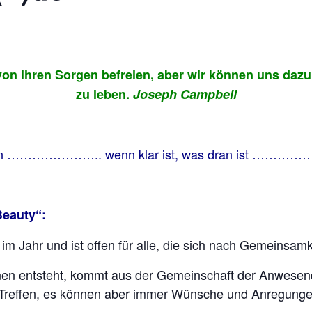
IM KÖRPER
JAHRESKREISFESTE –
SONNENLAUF
von ihren Sorgen befreien, aber wir können uns dazu
DIE ELEMENTE UND DAS SPIEL
zu leben.
Joseph Campbell
DER KRÄFTE
DÜFTE AUS DEM ORIENT
ann ………………….. wenn klar ist, was dran ist …
SONNE, MOND UND STERNE
NATURWESEN UND -KRÄFTE
INDIANER AMERIKAS
 Beauty“:
JAPAN STYLE
 im Jahr und ist offen für alle, die sich nach Gemeinsa
WEIHNACHTEN UND DIE
nen entsteht, kommt aus der Gemeinschaft der Anwesen
RAUHNÄCHTE
en Treffen, es können aber immer Wünsche und Anregung