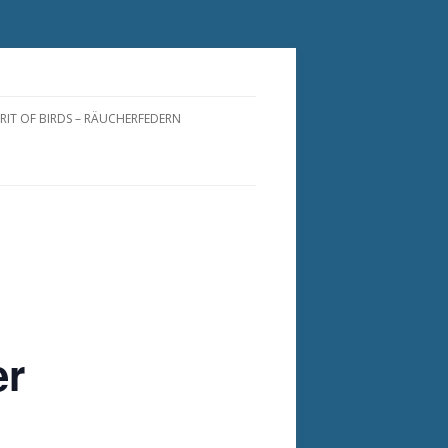
IRIT OF BIRDS – RÄUCHERFEDERN
RÄUCHERFEDERN
RÄUCHERFÄCHER
PIRIT OF BIRDS FOR YOU
NATURFEDERN
RÄUCHERFEDERN
PFLEGEANLEITUNG
er