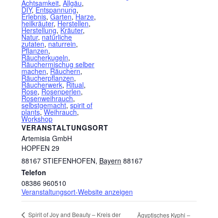
Achtsamkeit
,
Allgäu
,
DIY
,
Entspannung
,
Erlebnis
,
Garten
,
Harze
,
heilkräuter
,
Herstellen
,
Herstellung
,
Kräuter
,
Natur
,
natürliche
zutaten
,
naturrein
,
Pflanzen
,
Räucherkugeln
,
Räuchermischug selber
machen
,
Räuchern
,
Räucherpflanzen
,
Räucherwerk
,
Ritual
,
Rose
,
Rosenperlen
,
Rosenweihrauch
,
selbstgemacht
,
spirit of
plants
,
Weihrauch
,
Workshop
VERANSTALTUNGSORT
Artemisia GmbH
HOPFEN 29
88167 STIEFENHOFEN
,
Bayern
88167
Telefon
08386 960510
Veranstaltungsort-Website anzeigen
Spirit of Joy and Beauty – Kreis der
Ägyptisches Kyphi –