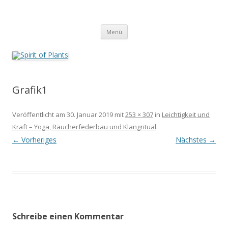
Zum
Inhalt
Spirit of Plants
springen
Annette Born
Menü
Grafik1
Veröffentlicht am
30. Januar 2019
mit
253 × 307
in
Leichtigkeit und
Kraft – Yoga, Räucherfederbau und Klangritual
.
← Vorheriges
Nächstes →
Schreibe einen Kommentar