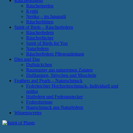
Räucherkugeln
Räucherperlen
Kyphi
Neriko – im Japanstil
Räucherblüten
Spirit of Birds – Räucherfedern
Räucherfedern
Räucherfächer
Spirit of Birds for You
Naturfedern
Räucherfedern Pflegeanleitung
Dies und Das
Duftsäckchen
Raumspray aus naturreinen Zutaten
Duftlampen, Stövchen und Muscheln
Feathers and Pearls – Naturschmuck
Federleichter Hochzeitsschmuck- Individuell und
zeitlos
Hutfedern und Federanstecker
Federohrringe
Haarschmuck aus Naturfedern
Wissenswertes