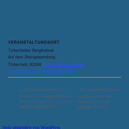
VERANSTALTUNGSORT
Türkenfelder Bergfestival
Auf dem Steingassenberg
Türkenfeld
,
82299
Google Karte anzeigen
Veranstaltungsort-Website anzeigen
Räucherwerkstatt 2-teilig;
Räucherfederbau bei mir
Zuhause – —- Abgesagt bzw. auf
Räucherfederbau und
einen neuen Termin —- kommt so
Herstellung von Kyphi.
bald wie möglich!!!!!!!!!!!!
Abgesagt !!!!!!!!!!!!
Stolz präsentiert von WordPress