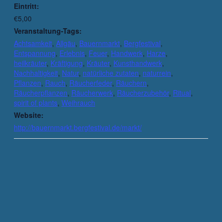
Eintritt:
€5,00
Veranstaltung-Tags:
Achtsamkeit
,
Allgäu
,
Bauernmarkt
,
Bergfestival
,
Entspannung
,
Erlebnis
,
Feuer
,
Handwerk
,
Harze
,
heilkräuter
,
Kräftigung
,
Kräuter
,
Kunsthandwerk
,
Nachhaltigkeit
,
Natur
,
natürliche zutaten
,
naturrein
,
Pflanzen
,
Rauch
,
Räucherfeder
,
Räuchern
,
Räucherpflanzen
,
Räucherwerk
,
Räucherzubehör
,
Ritual
,
spirit of plants
,
Weihrauch
Website:
http://bauernmarkt.bergfestival.de/markt/