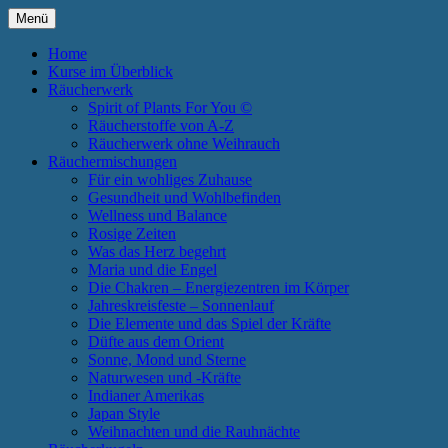
Zum
Menü
Inhalt
Annette Born
Spirit of Plants
springen
Home
Kurse im Überblick
Räucherwerk
Spirit of Plants For You ©
Räucherstoffe von A-Z
Räucherwerk ohne Weihrauch
Räuchermischungen
Für ein wohliges Zuhause
Gesundheit und Wohlbefinden
Wellness und Balance
Rosige Zeiten
Was das Herz begehrt
Maria und die Engel
Die Chakren – Energiezentren im Körper
Jahreskreisfeste – Sonnenlauf
Die Elemente und das Spiel der Kräfte
Düfte aus dem Orient
Sonne, Mond und Sterne
Naturwesen und -Kräfte
Indianer Amerikas
Japan Style
Weihnachten und die Rauhnächte