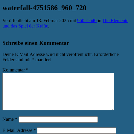
waterfall-4751586_960_720
Veröffentlicht am
13. Februar 2025
mit
960 × 640
in
Die Elemente
und das Spiel der Kräfte
.
Schreibe einen Kommentar
Deine E-Mail-Adresse wird nicht veröffentlicht.
Erforderliche
Felder sind mit
*
markiert
Kommentar
*
Name
*
E-Mail-Adresse
*