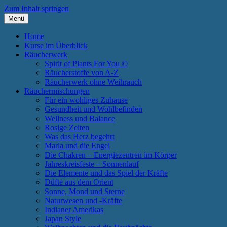
Zum Inhalt springen
Menü
Annette Born
Spirit of Plants
Home
Kurse im Überblick
Räucherwerk
Spirit of Plants For You ©
Räucherstoffe von A-Z
Räucherwerk ohne Weihrauch
Räuchermischungen
Für ein wohliges Zuhause
Gesundheit und Wohlbefinden
Wellness und Balance
Rosige Zeiten
Was das Herz begehrt
Maria und die Engel
Die Chakren – Energiezentren im Körper
Jahreskreisfeste – Sonnenlauf
Die Elemente und das Spiel der Kräfte
Düfte aus dem Orient
Sonne, Mond und Sterne
Naturwesen und -Kräfte
Indianer Amerikas
Japan Style