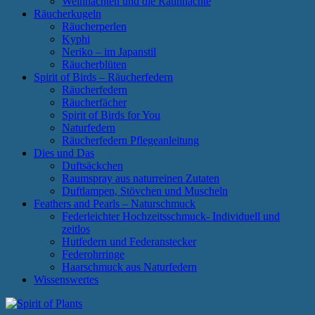
Weihnachten und die Rauhnächte
Räucherkugeln
Räucherperlen
Kyphi
Neriko – im Japanstil
Räucherblüten
Spirit of Birds – Räucherfedern
Räucherfedern
Räucherfächer
Spirit of Birds for You
Naturfedern
Räucherfedern Pflegeanleitung
Dies und Das
Duftsäckchen
Raumspray aus naturreinen Zutaten
Duftlampen, Stövchen und Muscheln
Feathers and Pearls – Naturschmuck
Federleichter Hochzeitsschmuck- Individuell und
zeitlos
Hutfedern und Federanstecker
Federohrringe
Haarschmuck aus Naturfedern
Wissenswertes