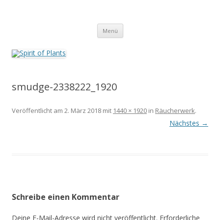
Zum
Inhalt
Spirit of Plants
springen
Annette Born
Menü
smudge-2338222_1920
Veröffentlicht am
2. März 2018
mit
1440 × 1920
in
Räucherwerk
.
Nächstes →
Schreibe einen Kommentar
Deine E-Mail-Adresse wird nicht veröffentlicht.
Erforderliche