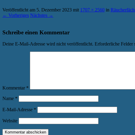
Veröffentlicht am
5. Dezember 2023
mit
1707 × 2560
in
Räucherfäch
← Vorheriges
Nächstes →
Schreibe einen Kommentar
Deine E-Mail-Adresse wird nicht veröffentlicht.
Erforderliche Felder 
Kommentar
*
Name
*
E-Mail-Adresse
*
Website