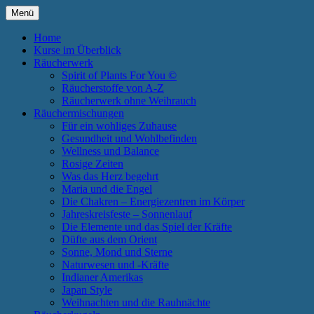
Zum
Menü
Inhalt
Annette Born
Spirit of Plants
springen
Home
Kurse im Überblick
Räucherwerk
Spirit of Plants For You ©
Räucherstoffe von A-Z
Räucherwerk ohne Weihrauch
Räuchermischungen
Für ein wohliges Zuhause
Gesundheit und Wohlbefinden
Wellness und Balance
Rosige Zeiten
Was das Herz begehrt
Maria und die Engel
Die Chakren – Energiezentren im Körper
Jahreskreisfeste – Sonnenlauf
Die Elemente und das Spiel der Kräfte
Düfte aus dem Orient
Sonne, Mond und Sterne
Naturwesen und -Kräfte
Indianer Amerikas
Japan Style
Weihnachten und die Rauhnächte