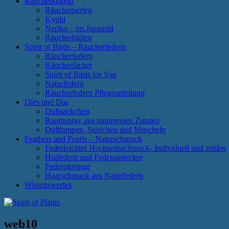
Räucherkugeln
Räucherperlen
Kyphi
Neriko – im Japanstil
Räucherblüten
Spirit of Birds – Räucherfedern
Räucherfedern
Räucherfächer
Spirit of Birds for You
Naturfedern
Räucherfedern Pflegeanleitung
Dies und Das
Duftsäckchen
Raumspray aus naturreinen Zutaten
Duftlampen, Stövchen und Muscheln
Feathers and Pearls – Naturschmuck
Federleichter Hochzeitsschmuck- Individuell und zeitlos
Hutfedern und Federanstecker
Federohrringe
Haarschmuck aus Naturfedern
Wissenswertes
web10