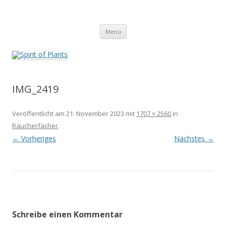
Zum
Inhalt
Spirit of Plants
springen
Annette Born
Menü
IMG_2419
Veröffentlicht am
21. November 2023
mit
1707 × 2560
in
Räucherfächer
.
← Vorheriges
Nächstes →
Schreibe einen Kommentar