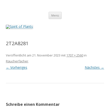
Zum
Inhalt
Spirit of Plants
springen
Annette Born
Menü
2T2A8281
Veröffentlicht am
21. November 2023
mit
1707 × 2560
in
Räucherfächer
.
← Vorheriges
Nächstes →
Schreibe einen Kommentar