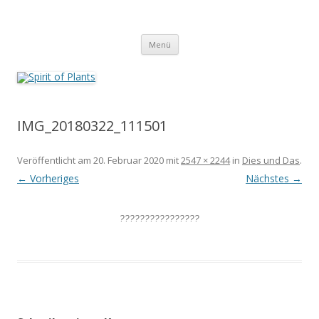
Zum
Inhalt
Spirit of Plants
springen
Annette Born
Menü
IMG_20180322_111501
Veröffentlicht am
20. Februar 2020
mit
2547 × 2244
in
Dies und Das
.
← Vorheriges
Nächstes →
????????????????